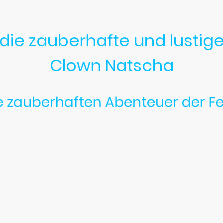
die zauberhafte und lustig
Clown Natscha
e zauberhaften Abenteuer der F
auberfee Natschi, Märchenfee Nadja oder die Fee 
r Auftritt zu einem unvergessli
 kleines Event, Kindergeburtstag, Fantasiefest o
enstunde. 
en und großen Gäste mit ihren magischen K
nd Abenteuer entführen, wo Träume wahr werden 