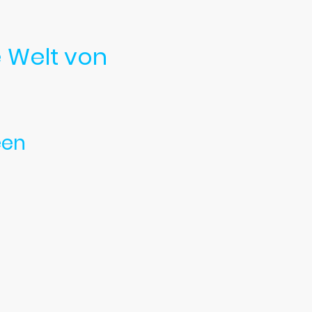
e Welt von
een
4 Blatt Klee – mit
chen Erlebnis.
der eine besondere
Nadja
räften. Lass dich in
und die Fantasie keine