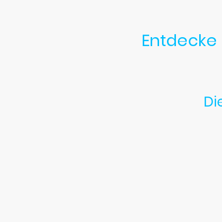
Entdecke 
Di
Ob als Clown Natscha, Z
Nadja wird jede
Egal ob ein großes oder
Märch
verzaubert die klein
eine Welt voller Spaß u
Grenzen kennt.